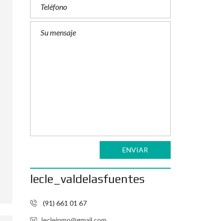
ENVIAR
lecle_valdelasfuentes
(91) 661 01 67
lecleinmo@gmail.com