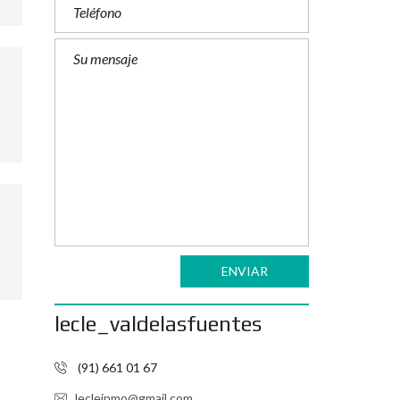
ENVIAR
lecle_valdelasfuentes
(91) 661 01 67
lecleinmo@gmail.com