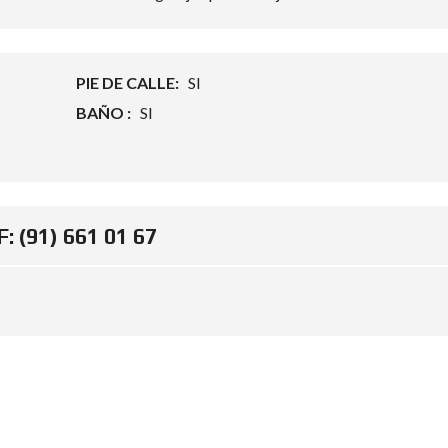
PIE DE CALLE:
SI
BAÑO :
SI
: (91) 661 01 67