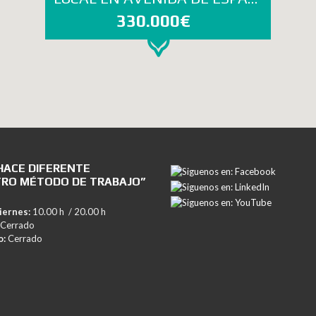
330.000€
HACE DIFERENTE
RO MÉTODO DE TRABAJO”
iernes:
10.00 h / 20.00 h
Cerrado
o:
Cerrado