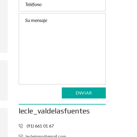
ENVIAR
lecle_valdelasfuentes
(91) 661 01 67
lecleinmo@gmail.com