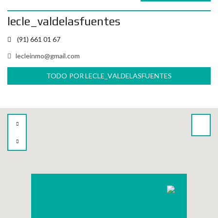
lecle_valdelasfuentes
(91) 661 01 67
lecleinmo@gmail.com
TODO POR LECLE_VALDELASFUENTES